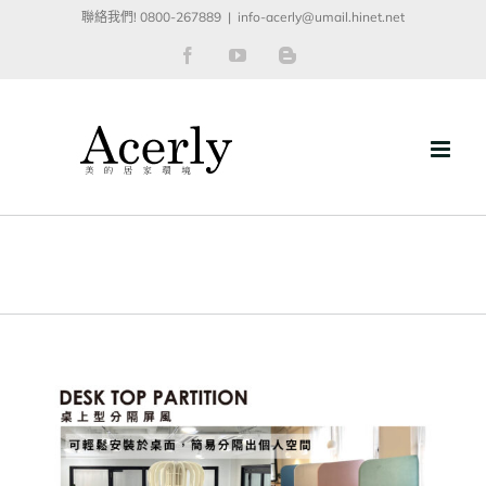
Skip
聯絡我們! 0800-267889
|
info-acerly@umail.hinet.net
to
Facebook
YouTube
Blogger
content